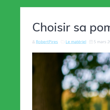
Choisir sa po
RobertPires
Le matériel
5 mars 