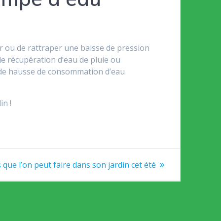
 ou de rattraper une baisse de pression
e récupération d’eau de pluie ou
 de hausse de consommation d’eau
in !
s que l’on peut faire dans son jardin cet été