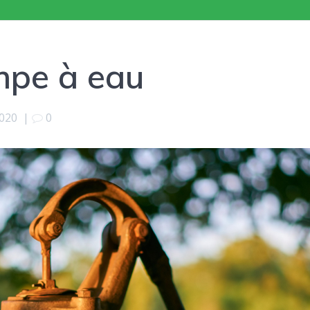
mpe à eau
2020
|
0