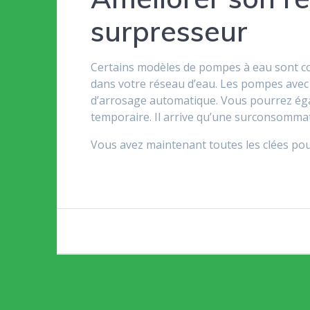
surpresseur
Certains modèles de pompes à eau sont co
dans votre réseau d’eau. Les pompes avec 
d’arrosage automatique. Vous pourrez ég
temporaire. Il arrive qu’une surconsommat
Vous avez maintenant toutes les clées pour
Navigation
de
l’article