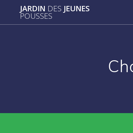
Passer
JARDIN
DES
JEUNES
au
POUSSES
contenu
Cho