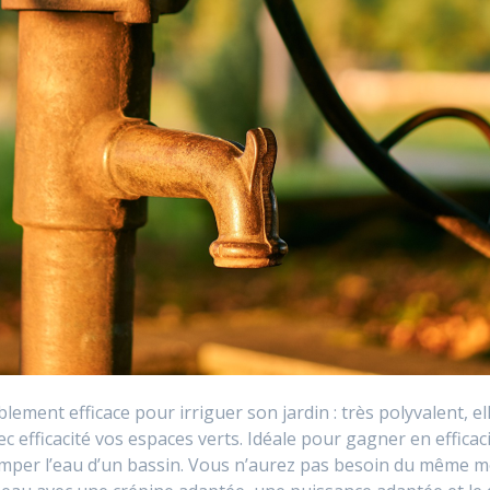
ement efficace pour irriguer son jardin : très polyvalent, 
c efficacité vos espaces verts. Idéale pour gagner en efficaci
omper l’eau d’un bassin. Vous n’aurez pas besoin du même m