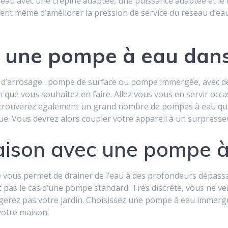
à eau avec une crépine adaptée, une puissance adaptée et le
nt même d’améliorer la pression de service du réseau d’e
r une pompe à eau dans
 d’arrosage : pompe de surface ou pompe immergée, avec de
ion que vous souhaitez en faire. Allez vous vous en servir o
s trouverez également un grand nombre de pompes à eau qui 
e. Vous devrez alors coupler votre appareil à un surpresseu
aison avec une pompe 
 vous permet de drainer de l’eau à des profondeurs dépass
st pas le cas d’une pompe standard. Très discrète, vous ne v
sagerez pas votre jardin. Choisissez une pompe à eau immerg
votre maison.